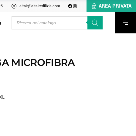
AREA PRIVATA
25
altair@altairedilizia.com
i
GA MICROFIBRA
XL