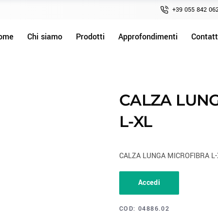
+39 055 842 06
ome
Chi siamo
Prodotti
Approfondimenti
Contatt
CALZA LUN
L-XL
CALZA LUNGA MICROFIBRA L-
Accedi
COD:
04886.02