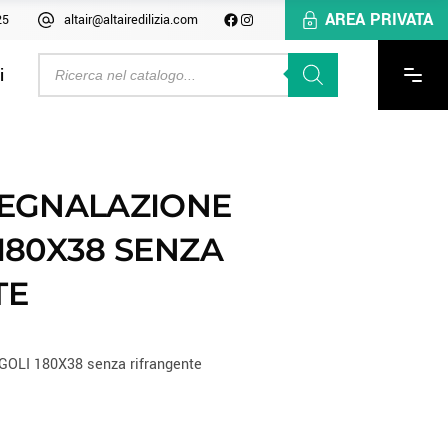
AREA PRIVATA
25
altair@altairedilizia.com
i
SEGNALAZIONE
180X38 SENZA
TE
LI 180X38 senza rifrangente