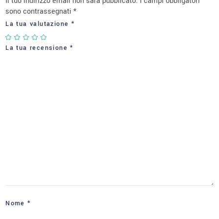
Il tuo indirizzo email non sarà pubblicato.
I campi obbligatori
sono contrassegnati
*
La tua valutazione
*
La tua recensione
*
Nome
*