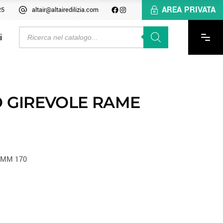
AREA PRIVATA
25
altair@altairedilizia.com
i
 GIREVOLE RAME
 MM 170