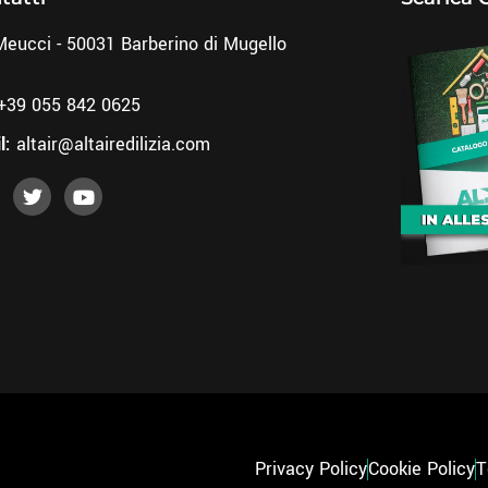
Meucci - 50031 Barberino di Mugello
+39 055 842 0625
l:
altair@altairedilizia.com
Privacy Policy
Cookie Policy
T