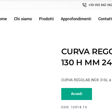
+39 055 842 06
ome
Chi siamo
Prodotti
Approfondimenti
Contatt
CURVA REGO
130 H MM 2
CURVA REGOLAB.INOX 316L ø
Accedi
COD:
12018.13