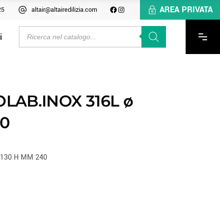
AREA PRIVATA
25
altair@altairedilizia.com
i
LAB.INOX 316L ø
40
 130 H MM 240