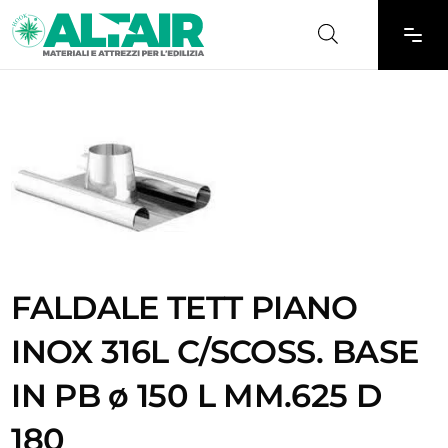
FALDALE TETT PIANO
INOX 316L C/SCOSS. BASE
IN PB ø 150 L MM.625 D
180