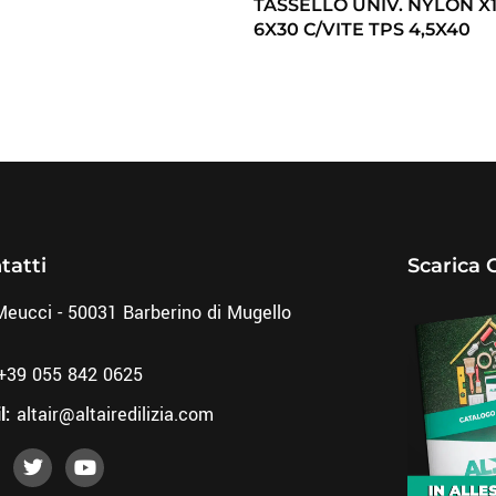
TASSELLO UNIV. NYLON X
6X30 C/VITE TPS 4,5X40
tatti
Scarica 
Meucci - 50031 Barberino di Mugello
+39 055 842 0625
l:
altair@altairedilizia.com