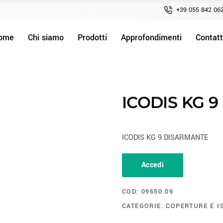
+39 055 842 06
ome
Chi siamo
Prodotti
Approfondimenti
Contatt
ICODIS KG 
ICODIS KG 9 DISARMANTE
Accedi
COD:
09650.09
CATEGORIE:
COPERTURE E I