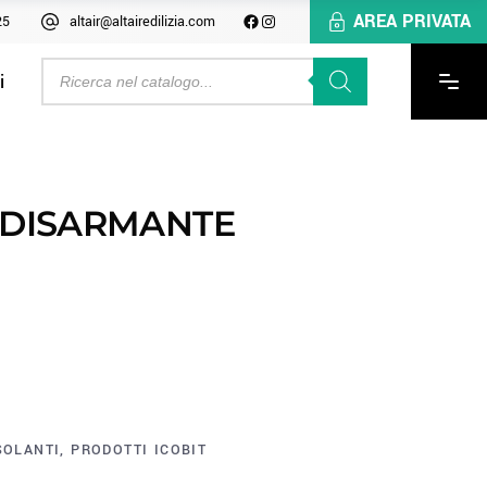
AREA PRIVATA
25
altair@altairedilizia.com
i
9 DISARMANTE
SOLANTI
,
PRODOTTI ICOBIT