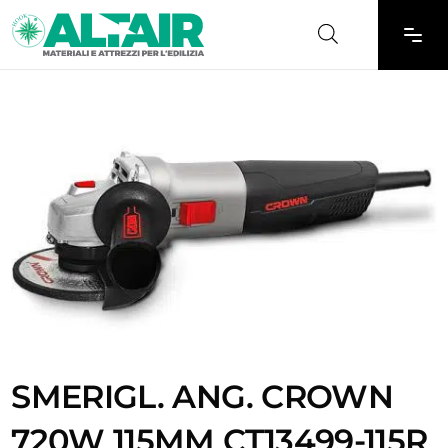
SMERIGL. ANG. CROWN
720W 115MM CT13499-115R