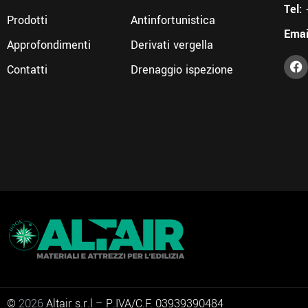
Tel:
Prodotti
Antinfortunistica
Emai
Approfondimenti
Derivati vergella
Contatti
Drenaggio ispezione
©
2026
Altair s.r.l – P.IVA/C.F. 03939390484