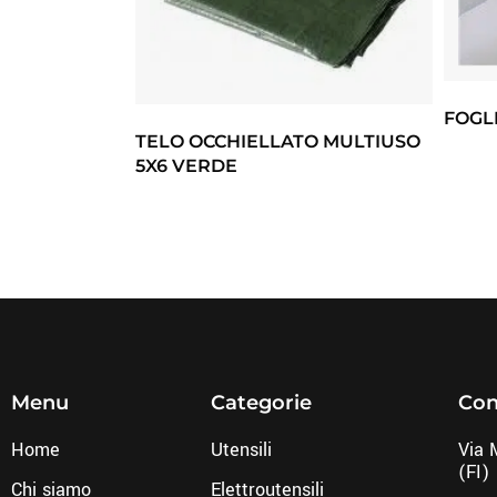
FOGLI
TELO OCCHIELLATO MULTIUSO
5X6 VERDE
Menu
Categorie
Con
Home
Utensili
Via 
(FI)
Chi siamo
Elettroutensili