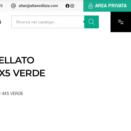
AREA PRIVATA
25
altair@altairedilizia.com
i
ELLATO
X5 VERDE
 4X5 VERDE