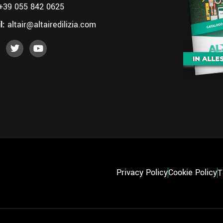
+39 055 842 0625
l:
altair@altairedilizia.com
Privacy Policy
Cookie Policy
T