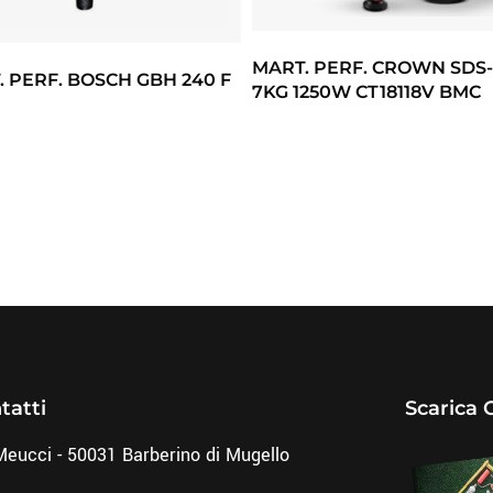
MART. PERF. CROWN SDS
 PERF. BOSCH GBH 240 F
7KG 1250W CT18118V BMC
tatti
Scarica 
Meucci - 50031 Barberino di Mugello