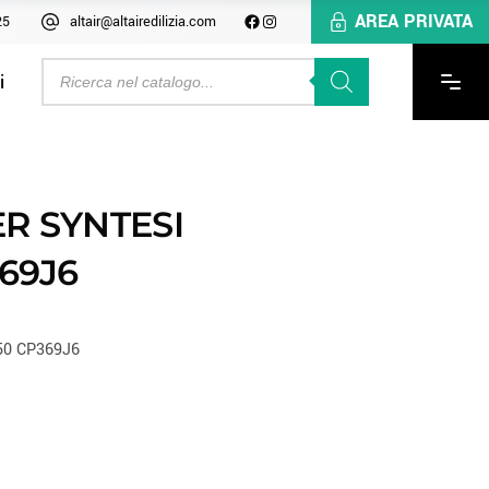
AREA PRIVATA
25
altair@altairedilizia.com
i
ER SYNTESI
69J6
50 CP369J6