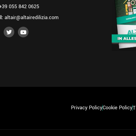
+39 055 842 0625
l:
altair@altairedilizia.com
Privacy Policy
Cookie Policy
T