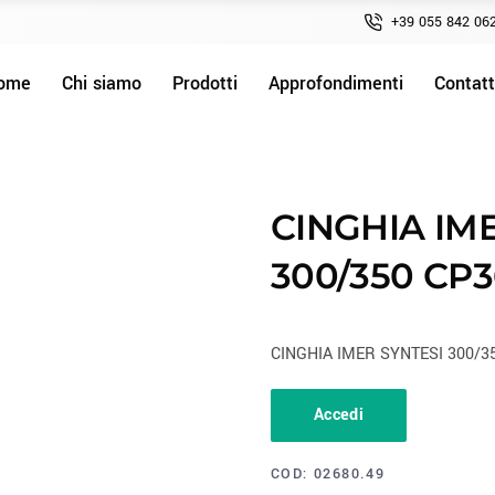
+39 055 842 06
ome
Chi siamo
Prodotti
Approfondimenti
Contatt
CINGHIA IM
300/350 CP3
CINGHIA IMER SYNTESI 300/3
Accedi
COD:
02680.49