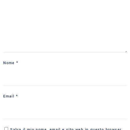
Nome
*
Email
*
Salva il mio nome, email e sito web in questo browser