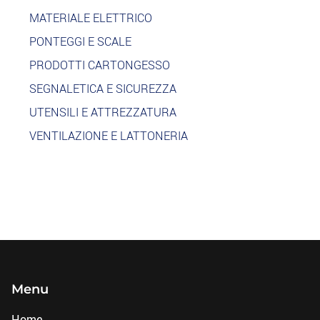
MATERIALE ELETTRICO
PONTEGGI E SCALE
PRODOTTI CARTONGESSO
SEGNALETICA E SICUREZZA
UTENSILI E ATTREZZATURA
VENTILAZIONE E LATTONERIA
Menu
Home