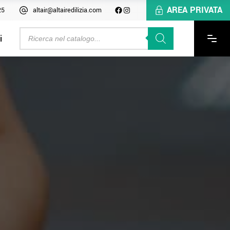
AREA PRIVATA
25
altair@altairedilizia.com
i